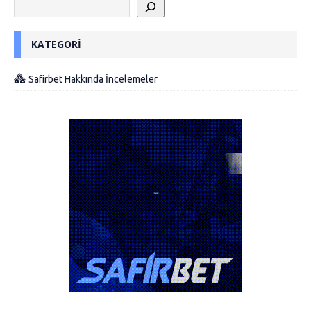
KATEGORI
Safirbet Hakkında İncelemeler