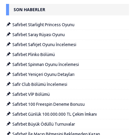
SON HABERLER
Safirbet Starlight Princess Oyunu
Safirbet Saray Rüyası Oyunu
Safirbet Safirjet Oyunu İncelemesi
Safirbet Plinko Bölümü
Safirbet Spinman Oyunu İncelemesi
Safirbet Yeniçeri Oyunu Detayları
Safir Club Bölümü İncelemesi
Safirbet VİP Bölümü
Safirbet 100 Freespin Deneme Bonusu
Safirbet Günlük 100.000.000 TL Çekim İmkanı
Safirbet Büyük Ödüllü Turnuvalar
Safirbet İle Maçın Bitmesini Beklemeden Kazan