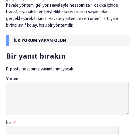
havale yöntemi geliyor. Havaleyle hesabınıza 1 dakika içinde
transfer yapabilir ve böylelikle süreci sorun yaşamadan
gerçekleştirebilirsiniz. Havale yönteminin en önemli artı yanı
birinci sınıf kolay, hızlı bir yöntemdir.
İLK YORUM YAPAN OLUN
Bir yanıt bırakın
E-posta hesabınız yayımlanmayacak.
Yorum
İsim
*