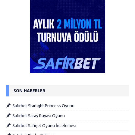
SON HABERLER
Safirbet Starlight Princess Oyunu
Safirbet Saray Rüyası Oyunu
Safirbet Safirjet Oyunu İncelemesi