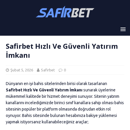
Safirbet Hızlı Ve Güvenli Yatırım
İmkanı
Şubat 5, 2026
Safirbet
0
Dünyanın en iyi bahis sitelerinden birisi olarak tasarlanan
Safirbet Hızlı Ve Güvenli Yatırım İmkanı
sunarak üyelerine
mükemmel kalitede bir hizmet deneyimi sunuyor. Sitenin yatırım
kanallarını incelediğimizde birinci sınıf kanallara sahip olması bahis
sitesinin popüler bir platform olmasında doğrudan etkin rol
oynuyor. Bahis sitesinde bulunan hesabınıza bakiye yüklemesi
yapmak istiyorsanız kullanabileceğiniz araçlar;