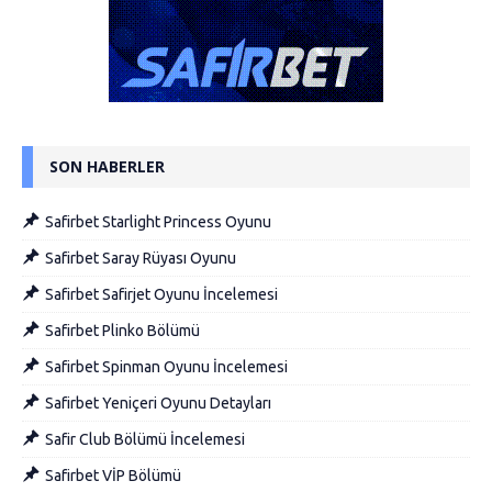
SON HABERLER
Safirbet Starlight Princess Oyunu
Safirbet Saray Rüyası Oyunu
Safirbet Safirjet Oyunu İncelemesi
Safirbet Plinko Bölümü
Safirbet Spinman Oyunu İncelemesi
Safirbet Yeniçeri Oyunu Detayları
Safir Club Bölümü İncelemesi
Safirbet VİP Bölümü