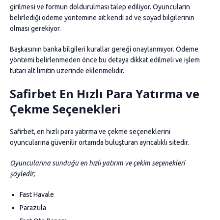
girilmesi ve formun doldurulması talep ediliyor. Oyuncuların
belirlediği ödeme yöntemine ait kendi ad ve soyad bilgilerinin
olması gerekiyor.
Başkasının banka bilgileri kurallar gereği onaylanmıyor. Ödeme
yöntemi belirlenmeden önce bu detaya dikkat edilmeli ve işlem
tutarı alt limitin üzerinde eklenmelidir.
Safirbet En Hızlı Para Yatırma ve
Çekme Seçenekleri
Safirbet, en hızlı para yatırma ve çekme seçeneklerini
oyuncularına güvenilir ortamda buluşturan ayrıcalıklı sitedir.
Oyuncularına sunduğu en hızlı yatırım ve çekim seçenekleri
şöyledir;
Fast Havale
Parazula